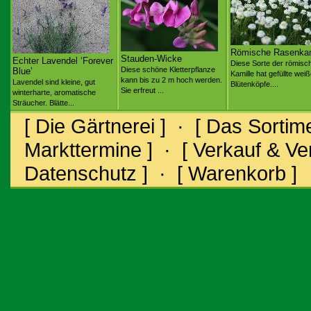
Römische Rasenkam
Stauden-Wicke
Echter Lavendel ‘Forever
Diese Sorte der römisc
Diese schöne Kletterpflanze
Blue’
Kamille hat gefüllte wei
kann bis zu 2 m hoch werden.
Lavendel sind kleine, gut
Blütenköpfe....
Sie erfreut ...
winterharte, aromatische
Sträucher. Blätte...
[ Die Gärtnerei ]
·
[ Das Sortime
Markttermine ]
·
[ Verkauf & V
Datenschutz ]
·
[ Warenkorb ]