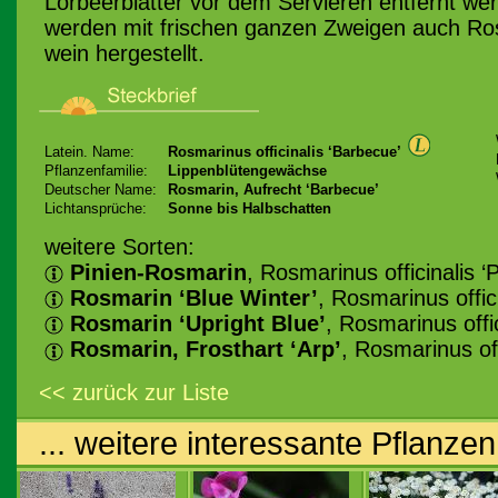
Lorbeerblätter vor dem Servieren entfernt we
werden mit frischen ganzen Zweigen auch Ros
wein hergestellt.
Latein. Name:
Rosmarinus officinalis ‘Barbecue’
Pflanzenfamilie:
Lippenblütengewächse
Deutscher Name:
Rosmarin, Aufrecht ‘Barbecue’
Lichtansprüche:
Sonne bis Halbschatten
weitere Sorten:
Pinien-Rosmarin
, Rosmarinus officinalis ‘P
Rosmarin ‘Blue Winter’
, Rosmarinus offici
Rosmarin ‘Upright Blue’
, Rosmarinus offic
Rosmarin, Frosthart ‘Arp’
, Rosmarinus off
<< zurück zur Liste
... weitere interessante Pflanzen