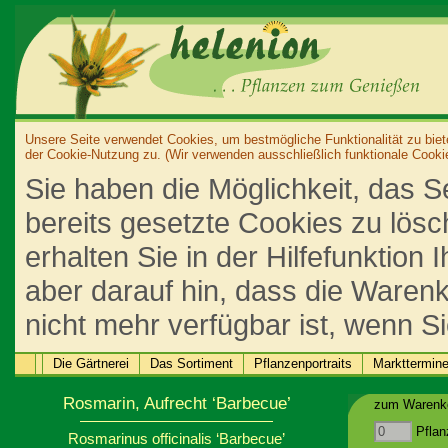
Unsere Seite verwendet Cookies, um bestmögliche Funktionalität zu biet
der Cookie-Nutzung zu. (Wir verwenden ausschließlich funktionale Cooki
Sie haben die Möglichkeit, das S
bereits gesetzte Cookies zu lös
erhalten Sie in der Hilfefunktion
aber darauf hin, dass die Warenk
nicht mehr verfügbar ist, wenn S
Die Gärtnerei
Das Sortiment
Pflanzenportraits
Markttermin
Rosmarin, Aufrecht ‘Barbecue’
zum Warenko
Pflan
Rosmarinus officinalis ‘Barbecue’