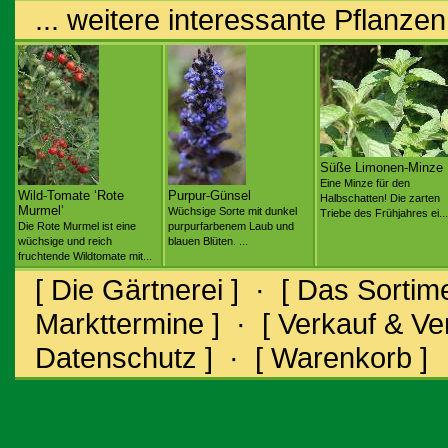
... weitere interessante Pflanzen
Süße Limonen-Minze
Eine Minze für den
Wild-Tomate ‘Rote
Purpur-Günsel
Halbschatten! Die zarten
Murmel’
Wüchsige Sorte mit dunkel
Triebe des Frühjahres ei...
Die Rote Murmel ist eine
purpurfarbenem Laub und
wüchsige und reich
blauen Blüten. ...
fruchtende Wildtomate mit...
[ Die Gärtnerei ]
·
[ Das Sortime
Markttermine ]
·
[ Verkauf & V
Datenschutz ]
·
[ Warenkorb ]