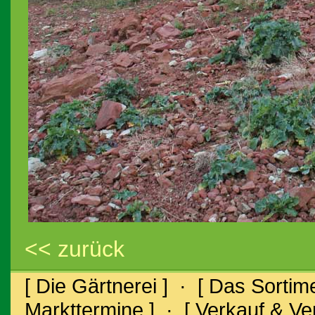
<< zurück
[ Die Gärtnerei ]
·
[ Das Sortime
Markttermine ]
·
[ Verkauf & V