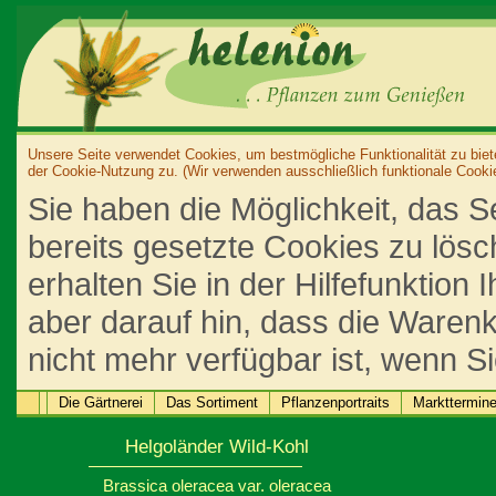
Unsere Seite verwendet Cookies, um bestmögliche Funktionalität zu biet
der Cookie-Nutzung zu. (Wir verwenden ausschließlich funktionale Cooki
Sie haben die Möglichkeit, das S
bereits gesetzte Cookies zu lös
erhalten Sie in der Hilfefunktion
aber darauf hin, dass die Warenk
nicht mehr verfügbar ist, wenn S
Die Gärtnerei
Das Sortiment
Pflanzenportraits
Markttermin
Helgoländer Wild-Kohl
Brassica oleracea var. oleracea