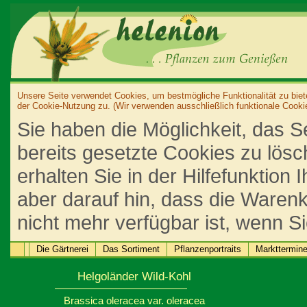
Unsere Seite verwendet Cookies, um bestmögliche Funktionalität zu biet
der Cookie-Nutzung zu. (Wir verwenden ausschließlich funktionale Cooki
Sie haben die Möglichkeit, das S
bereits gesetzte Cookies zu lös
erhalten Sie in der Hilfefunktion
aber darauf hin, dass die Warenk
nicht mehr verfügbar ist, wenn S
Die Gärtnerei
Das Sortiment
Pflanzenportraits
Markttermin
Helgoländer Wild-Kohl
Brassica oleracea var. oleracea