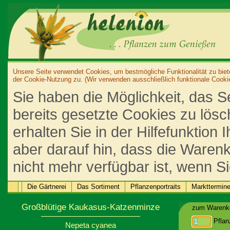
Unsere Seite verwendet Cookies, um bestmögliche Funktionalität zu biet
der Cookie-Nutzung zu. (Wir verwenden ausschließlich funktionale Cooki
Sie haben die Möglichkeit, das S
bereits gesetzte Cookies zu lös
erhalten Sie in der Hilfefunktion
aber darauf hin, dass die Warenk
nicht mehr verfügbar ist, wenn S
Die Gärtnerei
Das Sortiment
Pflanzenportraits
Markttermin
Großblütige Kaukasus-Katzenminze
zum Warenko
Pflan
Nepeta cyanea