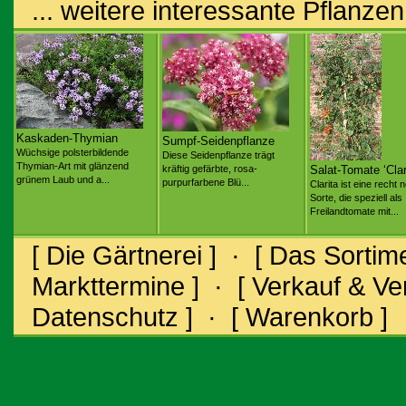
... weitere interessante Pflanzen
Kaskaden-Thymian
Sumpf-Seidenpflanze
Wüchsige polsterbildende
Diese Seidenpflanze trägt
Thymian-Art mit glänzend
kräftig gefärbte, rosa-
Salat-Tomate ‘Clar
grünem Laub und a...
purpurfarbene Blü...
Clarita ist eine recht 
Sorte, die speziell als
Freilandtomate mit...
[ Die Gärtnerei ]
·
[ Das Sortime
Markttermine ]
·
[ Verkauf & V
Datenschutz ]
·
[ Warenkorb ]