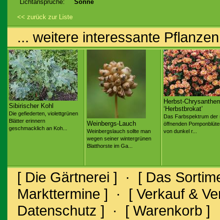
Lichtansprüche:
Sonne
<< zurück zur Liste
... weitere interessante Pflanzen
Herbst-Chrysanthe
Sibirischer Kohl
‘Herbstbrokat’
Die gefiederten, violettgrünen
Das Farbspektrum der 
Blätter erinnern
Weinbergs-Lauch
öffnenden Pomponblüten
geschmacklich an Koh...
Weinbergslauch sollte man
von dunkel r...
wegen seiner wintergrünen
Blatthorste im Ga...
[ Die Gärtnerei ]
·
[ Das Sortime
Markttermine ]
·
[ Verkauf & V
Datenschutz ]
·
[ Warenkorb ]