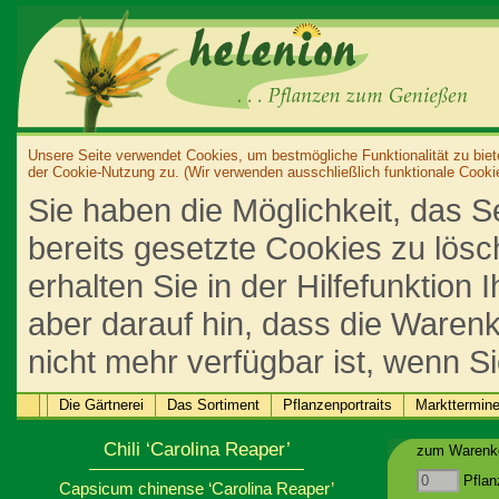
Unsere Seite verwendet Cookies, um bestmögliche Funktionalität zu biet
der Cookie-Nutzung zu. (Wir verwenden ausschließlich funktionale Cooki
Sie haben die Möglichkeit, das S
bereits gesetzte Cookies zu lös
erhalten Sie in der Hilfefunktion
aber darauf hin, dass die Warenk
nicht mehr verfügbar ist, wenn S
Die Gärtnerei
Das Sortiment
Pflanzenportraits
Markttermin
Chili ‘Carolina Reaper’
zum Warenko
Pflan
Capsicum chinense ‘Carolina Reaper’