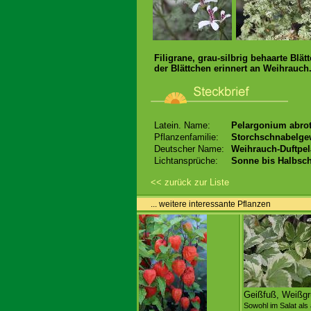
Filigrane, grau-silbrig behaarte Bl
der Blättchen erinnert an Weihrauch
Latein. Name:
Pelargonium abro
Pflanzenfamilie:
Storchschnabelge
Deutscher Name:
Weihrauch-Duftpel
Lichtansprüche:
Sonne bis Halbsch
<< zurück zur Liste
... weitere interessante Pflanzen
Geißfuß, Weißg
Sowohl im Salat als