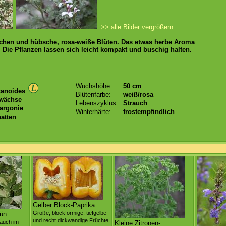
>> alle Bilder vergrößern
ättchen und hübsche, rosa-weiße Blüten. Das etwas herbe Aroma
. Die Pflanzen lassen sich leicht kompakt und buschig halten.
Wuchshöhe:
50 cm
tanoides
Blütenfarbe:
weiß/rosa
wächse
Lebenszyklus:
Strauch
argonie
Winterhärte:
frostempfindlich
atten
Gelber Block-Paprika
Große, blockförmige, tiefgelbe
rün
und recht dickwandige Früchte
 auch im
Kleine Zitronen-