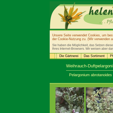
Unsere Seite verwendet Cookies, um bestm
der Cookie-Nutzung zu. (Wir verwenden au
Sie haben die Möglichkeit, das Setzen diese
Ihres Internet-Browsers. Wir weisen aber dar
Die Gärtnerei
Das Sortiment
Pf
Weihrauch-Duftpelargoni
Pelargonium abrotanoides