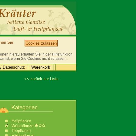
mmen Sie
Cookies zulassen
nen hierzu erhalten Sie in der Hilfefunktion
bar ist, wenn Sie Cookies nicht zulassen.
/ Datenschutz
Warenkorb
<< zurück zur Liste
Heilpflanze
Würzpflanze
Teepflanze
Färbepflanze