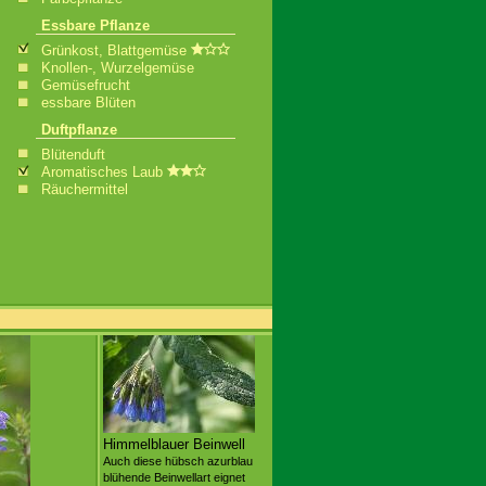
Essbare Pflanze
Grünkost, Blattgemüse
Knollen-, Wurzelgemüse
Gemüsefrucht
essbare Blüten
Duftpflanze
Blütenduft
Aromatisches Laub
Räuchermittel
Himmelblauer Beinwell
Auch diese hübsch azurblau
blühende Beinwellart eignet