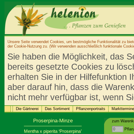
Unsere Seite verwendet Cookies, um bestmögliche Funktionalität zu biet
der Cookie-Nutzung zu. (Wir verwenden ausschließlich funktionale Cooki
Sie haben die Möglichkeit, das S
bereits gesetzte Cookies zu lös
erhalten Sie in der Hilfefunktion
aber darauf hin, dass die Warenk
nicht mehr verfügbar ist, wenn S
Die Gärtnerei
Das Sortiment
Pflanzenportraits
Markttermin
Proserpina-Minze
zum Warenko
Pflan
Mentha x piperita ‘Proserpina’