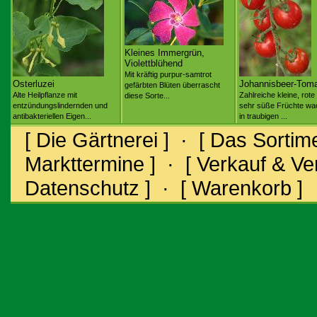
Kleines Immergrün,
Violettblühend
Mit kräftig purpur-samtrot
Osterluzei
Johannisbeer-Tom
gefärbten Blüten überrascht
Alte Heilpflanze mit
Zahlreiche kleine, rote
diese Sorte...
entzündungslindernden und
sehr süße Früchte w
antibakteriellen Eigen...
in traubigen ...
[ Die Gärtnerei ]
·
[ Das Sortime
Markttermine ]
·
[ Verkauf & V
Datenschutz ]
·
[ Warenkorb ]