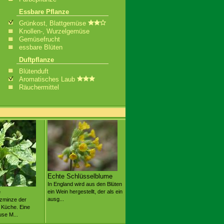
Essbare Pflanze
Grünkost, Blattgemüse
Knollen-, Wurzelgemüse
Gemüsefrucht
essbare Blüten
Duftpflanze
Blütenduft
Aromatisches Laub
Räuchermittel
Echte Schlüsselblume
In England wird aus den Blüten
e
ein Wein hergestellt, der als ein
ausg...
zminze der
n Küche. Eine
se M...