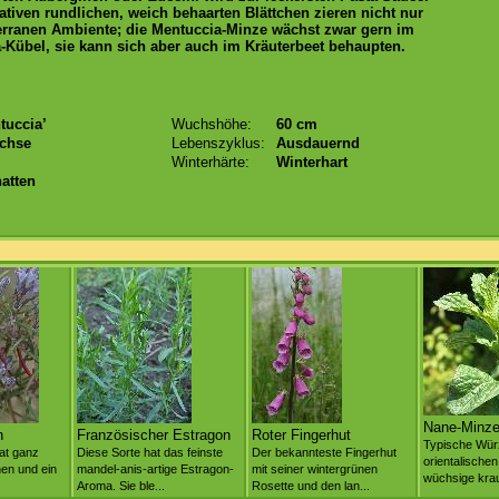
ativen rundlichen, weich behaarten Blättchen zieren nicht nur
rranen Ambiente; die Mentuccia-Minze wächst zwar gern im
a-Kübel, sie kann sich aber auch im Kräuterbeet behaupten.
tuccia’
Wuchshöhe:
60 cm
chse
Lebenszyklus:
Ausdauernd
Winterhärte:
Winterhart
atten
Nane-Minz
n
Französischer Estragon
Roter Fingerhut
Typische Wür
at ganz
Diese Sorte hat das feinste
Der bekannteste Fingerhut
orientalische
en und ein
mandel-anis-artige Estragon-
mit seiner wintergrünen
wüchsige krau
Aroma. Sie ble...
Rosette und den lan...