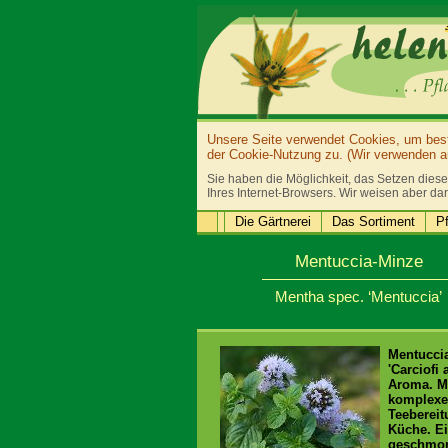
Unsere Seite verwendet Cookies, um bestm
der Cookie-Nutzung zu. (Wir verwenden au
Sie haben die Möglichkeit, das Setzen diese
Ihres Internet-Browsers. Wir weisen aber dar
Die Gärtnerei
Das Sortiment
Pf
Mentuccia-Minze
Mentha spec. ‘Mentuccia’
Mentuccia
'Carciofi
Aroma. M
komplexe
Teebereit
Küche. Ei
geschmort