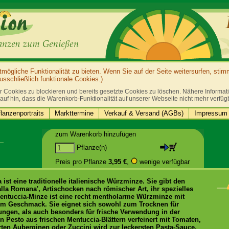
ögliche Funktionalität zu bieten. Wenn Sie auf der Seite weitersurfen, sti
sschließlich funktionale Cookies.)
r Cookies zu blockieren und bereits gesetzte Cookies zu löschen. Nähere Informatio
auf hin, dass die Warenkorb-Funktionalität auf unserer Webseite nicht mehr verfüg
lanzenportraits
Markttermine
Verkauf & Versand (AGBs)
Impressum 
zum Warenkorb hinzufügen
Pflanze(n)
Preis pro Pflanze
3,95 €
,
wenige verfügbar
 ist eine traditionelle italienische Würzminze. Sie gibt den
 alla Romana', Artischocken nach römischer Art, ihr spezielles
entuccia-Minze ist eine recht mentholarme Würzminze mit
m Geschmack. Sie eignet sich sowohl zum Trocknen für
ungen, als auch besonders für frische Verwendung in der
n Pesto aus frischen Mentuccia-Blättern verfeinert mit Tomaten,
en Auberginen oder Zuccini wird zur leckersten Pasta-Sauce.