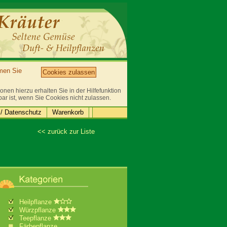
mmen Sie
Cookies zulassen
nen hierzu erhalten Sie in der Hilfefunktion
bar ist, wenn Sie Cookies nicht zulassen.
/ Datenschutz
Warenkorb
<< zurück zur Liste
Heilpflanze
Würzpflanze
Teepflanze
Färbepflanze