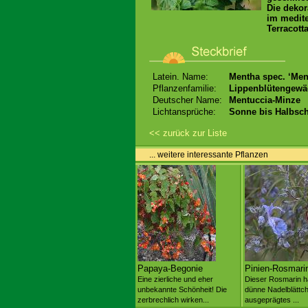
Die dekor
im medite
Terracott
Latein. Name:
Mentha spec. ‘Men
Pflanzenfamilie:
Lippenblütengewä
Deutscher Name:
Mentuccia-Minze
Lichtansprüche:
Sonne bis Halbsch
<< zurück zur Liste
... weitere interessante Pflanzen
Papaya-Begonie
Pinien-Rosmari
Eine zierliche und eher
Dieser Rosmarin h
unbekannte Schönheit! Die
dünne Nadelblättch
zerbrechlich wirken...
ausgeprägtes ...