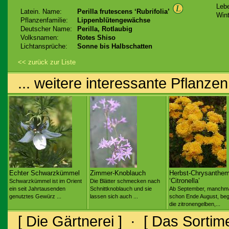
Leb
Latein. Name:
Perilla frutescens ‘Rubrifolia’
Wint
Pflanzenfamilie:
Lippenblütengewächse
Deutscher Name:
Perilla, Rotlaubig
Volksnamen:
Rotes Shiso
Lichtansprüche:
Sonne bis Halbschatten
<< zurück zur Liste
... weitere interessante Pflanzen
Echter Schwarzkümmel
Zimmer-Knoblauch
Herbst-Chrysanthe
‘Citronella’
Schwarzkümmel ist im Orient
Die Blätter schmecken nach
ein seit Jahrtausenden
Schnittknoblauch und sie
Ab September, manchm
genutztes Gewürz ...
lassen sich auch ...
schon Ende August, be
die zitronengelben,...
[ Die Gärtnerei ]
·
[ Das Sortime