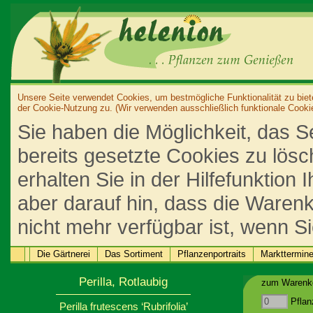
Unsere Seite verwendet Cookies, um bestmögliche Funktionalität zu biet
der Cookie-Nutzung zu. (Wir verwenden ausschließlich funktionale Cooki
Sie haben die Möglichkeit, das S
bereits gesetzte Cookies zu lös
erhalten Sie in der Hilfefunktion
aber darauf hin, dass die Warenk
nicht mehr verfügbar ist, wenn S
Die Gärtnerei
Das Sortiment
Pflanzenportraits
Markttermin
Perilla, Rotlaubig
zum Warenko
Pflan
Perilla frutescens ‘Rubrifolia’