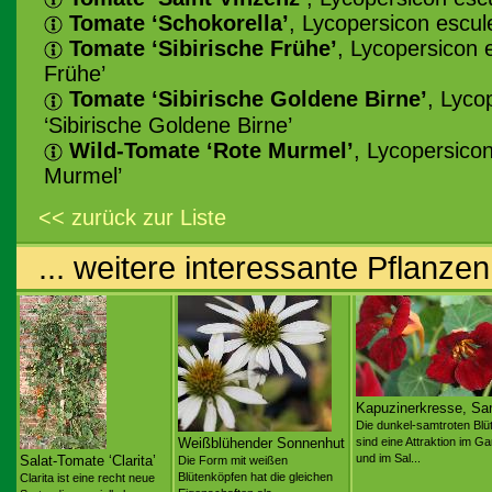
Tomate ‘Schokorella’
, Lycopersicon escul
Tomate ‘Sibirische Frühe’
, Lycopersicon 
Frühe’
Tomate ‘Sibirische Goldene Birne’
, Lyco
‘Sibirische Goldene Birne’
Wild-Tomate ‘Rote Murmel’
, Lycopersico
Murmel’
<< zurück zur Liste
... weitere interessante Pflanzen
Kapuzinerkresse, Sa
Die dunkel-samtroten Blü
Weißblühender Sonnenhut
sind eine Attraktion im Ga
und im Sal...
Salat-Tomate ‘Clarita’
Die Form mit weißen
Blütenköpfen hat die gleichen
Clarita ist eine recht neue