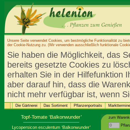
Unsere Seite verwendet Cookies, um bestmögliche Funktionalität zu biet
der Cookie-Nutzung zu. (Wir verwenden ausschließlich funktionale Cooki
Sie haben die Möglichkeit, das S
bereits gesetzte Cookies zu lös
erhalten Sie in der Hilfefunktion
aber darauf hin, dass die Warenk
nicht mehr verfügbar ist, wenn S
Die Gärtnerei
Das Sortiment
Pflanzenportraits
Markttermin
Topf-Tomate ‘Balkonwunder’
zum Warenko
Pflan
Lycopersicon esculentum ‘Balkonwunder’