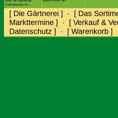
Eigenschaften als...
Sorte, die speziell als
Freilandtomate mit...
[ Die Gärtnerei ]
·
[ Das Sortime
Markttermine ]
·
[ Verkauf & V
Datenschutz ]
·
[ Warenkorb ]