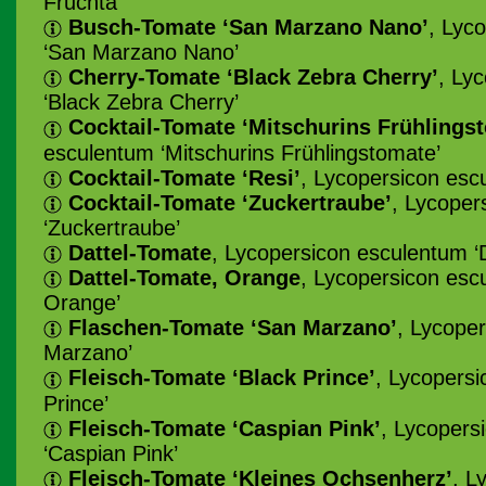
Fruchta’
Busch-Tomate ‘San Marzano Nano’
, Lyc
‘San Marzano Nano’
Cherry-Tomate ‘Black Zebra Cherry’
, Ly
‘Black Zebra Cherry’
Cocktail-Tomate ‘Mitschurins Frühlings
esculentum ‘Mitschurins Frühlingstomate’
Cocktail-Tomate ‘Resi’
, Lycopersicon esc
Cocktail-Tomate ‘Zuckertraube’
, Lycoper
‘Zuckertraube’
Dattel-Tomate
, Lycopersicon esculentum ‘D
Dattel-Tomate, Orange
, Lycopersicon esc
Orange’
Flaschen-Tomate ‘San Marzano’
, Lycope
Marzano’
Fleisch-Tomate ‘Black Prince’
, Lycopersi
Prince’
Fleisch-Tomate ‘Caspian Pink’
, Lycopers
‘Caspian Pink’
Fleisch-Tomate ‘Kleines Ochsenherz’
, L