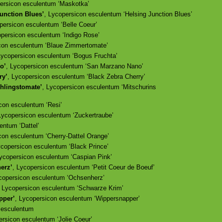
persicon esculentum ‘Maskotka’
unction Blues’
, Lycopersicon esculentum ‘Helsing Junction Blues’
persicon esculentum ‘Belle Coeur’
opersicon esculentum ‘Indigo Rose’
con esculentum ‘Blaue Zimmertomate’
Lycopersicon esculentum ‘Bogus Fruchta’
o’
, Lycopersicon esculentum ‘San Marzano Nano’
ry’
, Lycopersicon esculentum ‘Black Zebra Cherry’
ühlingstomate’
, Lycopersicon esculentum ‘Mitschurins
con esculentum ‘Resi’
Lycopersicon esculentum ‘Zuckertraube’
entum ‘Dattel’
con esculentum ‘Cherry-Dattel Orange’
ycopersicon esculentum ‘Black Prince’
Lycopersicon esculentum ‘Caspian Pink’
erz’
, Lycopersicon esculentum ‘Petit Coeur de Boeuf’
copersicon esculentum ‘Ochsenherz’
, Lycopersicon esculentum ‘Schwarze Krim’
pper’
, Lycopersicon esculentum ‘Wippersnapper’
 esculentum
ersicon esculentum ‘Jolie Coeur’