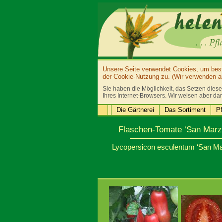
Unsere Seite verwendet Cookies, um bestm
der Cookie-Nutzung zu. (Wir verwenden au
Sie haben die Möglichkeit, das Setzen diese
Ihres Internet-Browsers. Wir weisen aber dar
Die Gärtnerei
Das Sortiment
Pf
Flaschen-Tomate ‘San Marz
Lycopersicon esculentum ‘San M