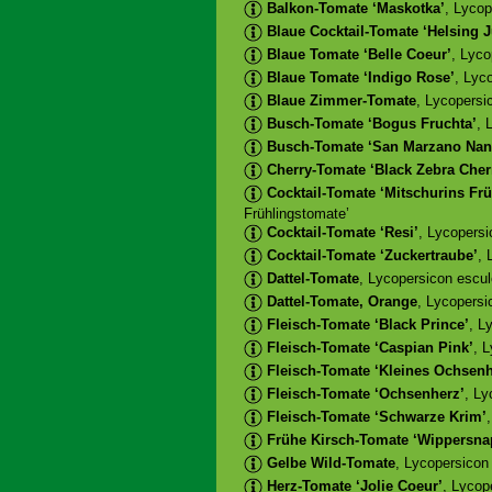
Balkon-Tomate ‘Maskotka’
, Lyco
Blaue Cocktail-Tomate ‘Helsing J
Blaue Tomate ‘Belle Coeur’
, Lyco
Blaue Tomate ‘Indigo Rose’
, Lyc
Blaue Zimmer-Tomate
, Lycopersi
Busch-Tomate ‘Bogus Fruchta’
, 
Busch-Tomate ‘San Marzano Nan
Cherry-Tomate ‘Black Zebra Cher
Cocktail-Tomate ‘Mitschurins Fr
Frühlingstomate’
Cocktail-Tomate ‘Resi’
, Lycopersi
Cocktail-Tomate ‘Zuckertraube’
, 
Dattel-Tomate
, Lycopersicon escul
Dattel-Tomate, Orange
, Lycopersi
Fleisch-Tomate ‘Black Prince’
, L
Fleisch-Tomate ‘Caspian Pink’
, 
Fleisch-Tomate ‘Kleines Ochsenh
Fleisch-Tomate ‘Ochsenherz’
, Ly
Fleisch-Tomate ‘Schwarze Krim’
Frühe Kirsch-Tomate ‘Wippersna
Gelbe Wild-Tomate
, Lycopersicon
Herz-Tomate ‘Jolie Coeur’
, Lycop