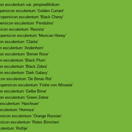
on esculentum var. pimpinellifolium
opersicon esculentum ‘Golden Currant’
copersicon esculentum ‘Black Cherry’
persicon esculentum ‘Pendulino’
sicon esculentum ‘Resista’
copersicon esculentum ‘Mexican Honey’
on esculentum ‘Clarita’
on esculentum ‘Andenhorn’
con esculentum ‘Berner Rose’
on esculentum ‘Black Plum’
on esculentum ‘Black Zebra’
on esculentum ‘Dark Galaxy’
icon esculentum ‘De Berao Rot’
copersicon esculentum ‘Frühe von Wirowsk’
on esculentum ‘Gelbe Birne’
con esculentum ‘Green Zebra’
 esculentum ‘Harzfeuer’
esculentum ‘Homosa’
ersicon esculentum ‘Orange Russian’
rsicon esculentum ‘Rotes Birnchen’
ulentum ‘Ruthje’