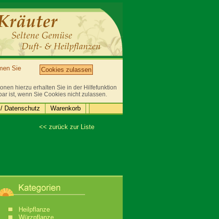
mmen Sie
Cookies zulassen
nen hierzu erhalten Sie in der Hilfefunktion
bar ist, wenn Sie Cookies nicht zulassen.
/ Datenschutz
Warenkorb
<< zurück zur Liste
Heilpflanze
Würzpflanze