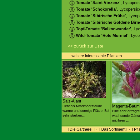
Tomate ‘Saint Vinzenz’
, Lycopers
Tomate ‘Schokorella’
, Lycopersic
Tomate ‘Sibirische Frühe’
, Lycop
Tomate ‘Sibirische Goldene Birn
Topf-Tomate ‘Balkonwunder’
, Ly
Wild-Tomate ‘Rote Murmel’
, Lyco
<< zurück zur Liste
... weitere interessante Pflanzen
Salz-Alant
Magenta-Baum-
Liebt als Mittelmeerstaude
warme und sonnige Plätze. Bei
Eine sehr ertragre
sehr starken...
wachsende Gänsef
mit ihren ...
[ Die Gärtnerei ]
·
[ Das Sortiment ]
·
[ Pfl