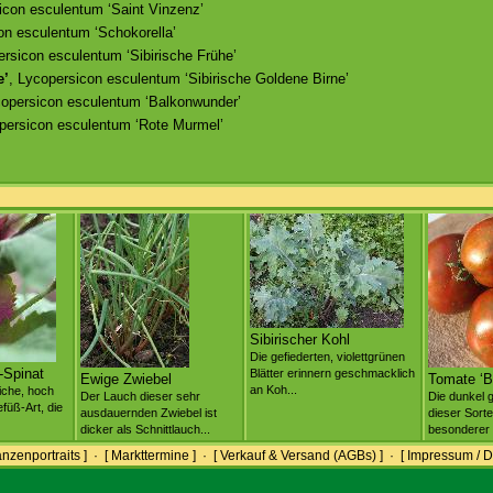
icon esculentum ‘Saint Vinzenz’
on esculentum ‘Schokorella’
ersicon esculentum ‘Sibirische Frühe’
e’
, Lycopersicon esculentum ‘Sibirische Goldene Birne’
copersicon esculentum ‘Balkonwunder’
persicon esculentum ‘Rote Murmel’
Sibirischer Kohl
Die gefiederten, violettgrünen
Spinat
Blätter erinnern geschmacklich
Ewige Zwiebel
Tomate ‘B
an Koh...
iche, hoch
Der Lauch dieser sehr
Die dunkel g
üß-Art, die
ausdauernden Zwiebel ist
dieser Sorte
dicker als Schnittlauch...
besonderer 
anzenportraits ]
·
[ Markttermine ]
·
[ Verkauf & Versand (AGBs) ]
·
[ Impressum / D