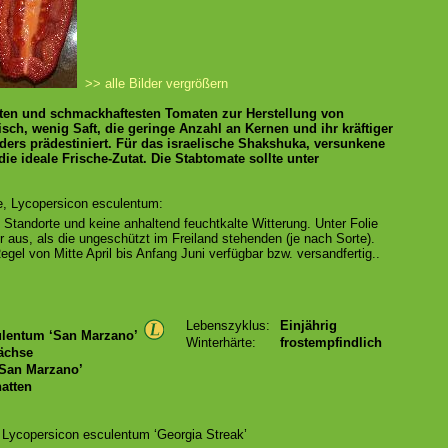
>> alle Bilder vergrößern
sten und schmackhaftesten Tomaten zur Herstellung von
sch, wenig Saft, die geringe Anzahl an Kernen und ihr kräftiger
rs prädestiniert. Für das israelische Shakshuka, versunkene
die ideale Frische-Zutat. Die Stabtomate sollte unter
, Lycopersicon esculentum:
Standorte und keine anhaltend feuchtkalte Witterung. Unter Folie
 aus, als die ungeschützt im Freiland stehenden (je nach Sorte).
gel von Mitte April bis Anfang Juni verfügbar bzw. versandfertig..
Lebenszyklus:
Einjährig
ulentum ‘San Marzano’
Winterhärte:
frostempfindlich
ächse
‘San Marzano’
atten
, Lycopersicon esculentum ‘Georgia Streak’