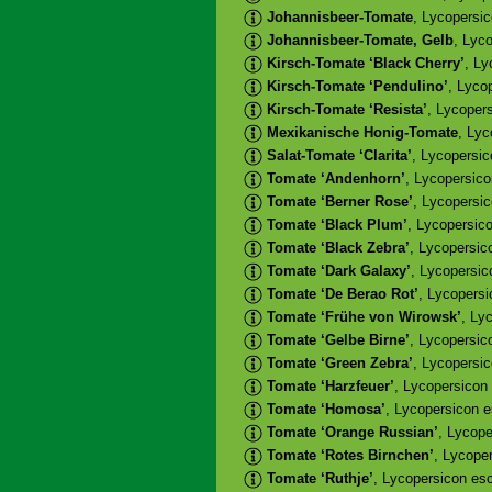
Johannisbeer-Tomate
, Lycopersic
Johannisbeer-Tomate, Gelb
, Lyc
Kirsch-Tomate ‘Black Cherry’
, Ly
Kirsch-Tomate ‘Pendulino’
, Lyco
Kirsch-Tomate ‘Resista’
, Lycoper
Mexikanische Honig-Tomate
, Ly
Salat-Tomate ‘Clarita’
, Lycopersic
Tomate ‘Andenhorn’
, Lycopersic
Tomate ‘Berner Rose’
, Lycopersi
Tomate ‘Black Plum’
, Lycopersic
Tomate ‘Black Zebra’
, Lycopersic
Tomate ‘Dark Galaxy’
, Lycopersic
Tomate ‘De Berao Rot’
, Lycopers
Tomate ‘Frühe von Wirowsk’
, Ly
Tomate ‘Gelbe Birne’
, Lycopersic
Tomate ‘Green Zebra’
, Lycopersi
Tomate ‘Harzfeuer’
, Lycopersicon
Tomate ‘Homosa’
, Lycopersicon 
Tomate ‘Orange Russian’
, Lycop
Tomate ‘Rotes Birnchen’
, Lycope
Tomate ‘Ruthje’
, Lycopersicon esc