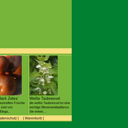
lack Zebra’
Weiße Taubnessel
estreiften Früchte
die weiße Taubnessel ist eine
 sind von
wichtige Bienenweidepflanze.
Elega...
Sie entwic...
atenschutz ]
·
[ Warenkorb ]