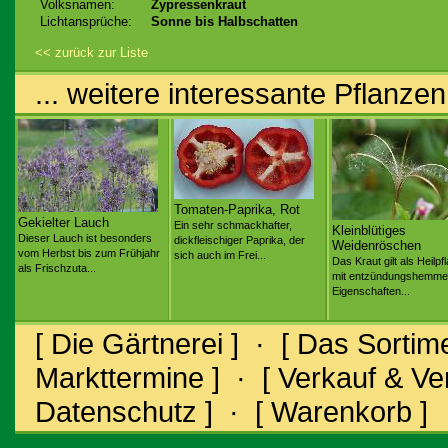
Volksnamen:
Zypressenkraut
Lichtansprüche:
Sonne bis Halbschatten
<< zurück zur Liste
... weitere interessante Pflanzen
Tomaten-Paprika, Rot
Gekielter Lauch
Ein sehr schmackhafter,
Kleinblütiges
Dieser Lauch ist besonders
dickfleischiger Paprika, der
Weidenröschen
vom Herbst bis zum Frühjahr
sich auch im Frei...
Das Kraut gilt als Heilpf
als Frischzuta...
mit entzündungshemm
Eigenschaften...
[ Die Gärtnerei ]
·
[ Das Sortime
Markttermine ]
·
[ Verkauf & V
Datenschutz ]
·
[ Warenkorb ]