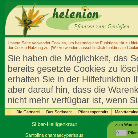
Unsere Seite verwendet Cookies, um bestmögliche Funktionalität zu biet
der Cookie-Nutzung zu. (Wir verwenden ausschließlich funktionale Cooki
Sie haben die Möglichkeit, das S
bereits gesetzte Cookies zu lös
erhalten Sie in der Hilfefunktion
aber darauf hin, dass die Warenk
nicht mehr verfügbar ist, wenn S
Die Gärtnerei
Das Sortiment
Pflanzenportraits
Markttermin
Silber-Heiligenkraut
zum Warenko
Pflan
Santolina chamaecyparissus