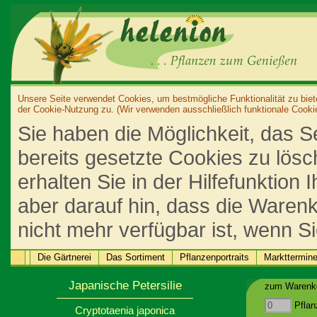
Unsere Seite verwendet Cookies, um bestmögliche Funktionalität zu biet
der Cookie-Nutzung zu. (Wir verwenden ausschließlich funktionale Cooki
Sie haben die Möglichkeit, das S
bereits gesetzte Cookies zu lös
erhalten Sie in der Hilfefunktion
aber darauf hin, dass die Warenk
nicht mehr verfügbar ist, wenn S
Die Gärtnerei
Das Sortiment
Pflanzenportraits
Markttermin
Japanische Petersilie
zum Warenko
Pflan
Cryptotaenia japonica