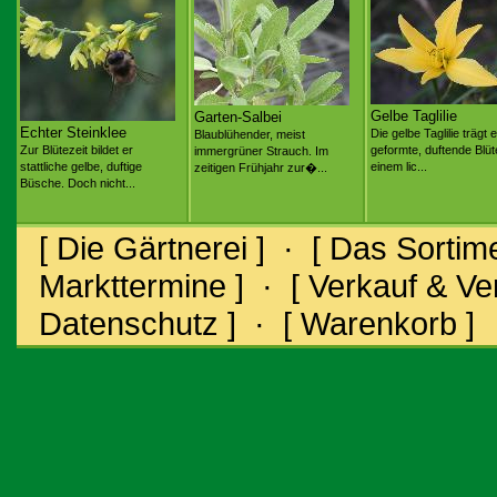
Gelbe Taglilie
Garten-Salbei
Echter Steinklee
Die gelbe Taglilie trägt 
Blaublühender, meist
Zur Blütezeit bildet er
geformte, duftende Blüt
immergrüner Strauch. Im
stattliche gelbe, duftige
einem lic...
zeitigen Frühjahr zur�...
Büsche. Doch nicht...
[ Die Gärtnerei ]
·
[ Das Sortime
Markttermine ]
·
[ Verkauf & V
Datenschutz ]
·
[ Warenkorb ]