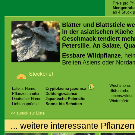
Preis pro Pf
Mengenraba
ab 4 Stück p
Blätter und Blattstiele w
in der asiatischen Küche
Geschmack tendiert mehr 
Petersilie. An Salate, Q
Essbare Wildpflanze
, hei
Breiten Asiens oder Norda
Wuchshöhe:
Latein. Name:
Cryptotaenia japonica
Blütenfarbe:
Pflanzenfamilie:
Doldengewächse
Lebenszyklus:
Deutscher Name:
Japanische Petersilie
Winterhärte:
Lichtansprüche:
Sonne bis Schatten
<< zurück zur Liste
... weitere interessante Pflanzen