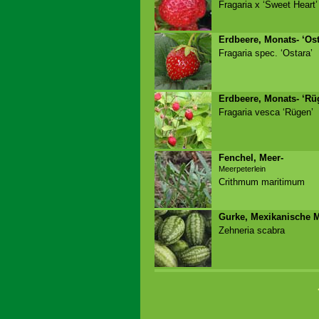
Fragaria x ‘Sweet Heart’
Erdbeere, Monats- ‘Ost
Fragaria spec. ‘Ostara’
Erdbeere, Monats- ‘Rü
Fragaria vesca ‘Rügen’
Fenchel, Meer-
Meerpeterlein
Crithmum maritimum
Gurke, Mexikanische M
Zehneria scabra