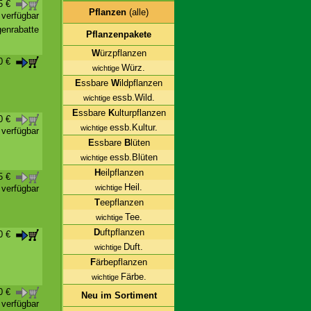
55 €
Pflanzen
(alle)
t verfügbar
enrabatte
Pflanzenpakete
W
ürzpflanzen
00 €
Würz.
wichtige
E
ssbare
W
ildpflanzen
essb.Wild.
wichtige
E
ssbare
K
ulturpflanzen
00 €
essb.Kultur.
wichtige
t verfügbar
E
ssbare
B
lüten
essb.Blüten
wichtige
H
eilpflanzen
75 €
Heil.
wichtige
t verfügbar
T
eepflanzen
Tee.
wichtige
D
uftpflanzen
50 €
Duft.
wichtige
F
ärbepflanzen
Färbe.
wichtige
50 €
Neu im Sortiment
t verfügbar