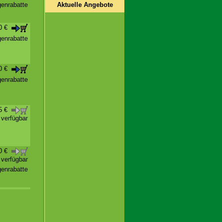
Aktuelle Angebote
enrabatte
00 €
enrabatte
90 €
enrabatte
45 €
t verfügbar
70 €
t verfügbar
enrabatte