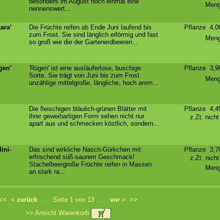
besonders im August noch einmal eine
Meng
nennenswert...
ara’
Die Früchte reifen ab Ende Juni laufend bis
Pflanze 4,
zum Frost. Sie sind länglich eiförmig und fast
Meng
so groß wie die der Gartenerdbeeren...
gen’
'Rügen' ist eine ausläuferlose, buschige
Pflanze 3,
Sorte. Sie trägt von Juni bis zum Frost
Meng
unzählige mittelgroße, längliche, hoch arom...
Die fleischigen bläulich-grünen Blätter mit
Pflanze 4,
ihrer geweihartigen Form sehen nicht nur
z.Zt. nich
apart aus und schmecken köstlich, sondern...
ini-
Das sind wirkliche Nasch-Gürkchen mit
Pflanze 3,
erfrischend süß-saurem Geschmack!
z.Zt. nich
Stachelbeergroße Früchte reifen in Massen
Meng
an stark ra...
<<
<
zurück
. . Seite 1 von 13 . .
vor
>
>>
>> Ansicht Warenkorb