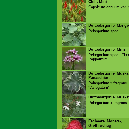
Chili, Mini-
Capsicum annuum var.
Duftpelargonie, Mango
Pelargonium spec.
Duftpelargonie, Minz-
Pelargonium spec. ‘Cho
Peppermint’
Duftpelargonie, Muskat
Panaschiert
Pelargonium x fragrans
‘Variegatum’
Duftpelargonie, Muska
Pelargonium x fragrans
Erdbeere, Monats-,
Großfrüchtig