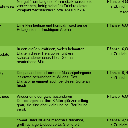
Nur gut 1 cm lang und 2 mm stark werden die
Pflanze 4,
zahlreichen, heftig scharfen Früchte dieser
z.Zt. nich
 minimum
kompakt wachsenden Sorte. Ideal für klei...
Meng
-
Eine kleinlaubige und kompakt wachsende
Pflanze 6,
Pelargonie mit fruchtigem Aroma. ...
In den großen kräftigen, weich behaarten
Pflanze 6,
Blättern dieser Pelargonie ruht ein
z.Zt. nich
colate
schokoladenbraunes Herz. Sie hat
rosafarbene Blüt...
-,
Die panaschierte Form der Muskatpelargonie
Pflanze 6,
ist etwas schwächer im Wuchs. Das
z.Zt. nich
Blattaroma erinnert auch bei dieser Sorte an
frisch ...
tnuss-
Wieder eine der ganz besonderen
Pflanze 6,
Duftpelargonien! Ihre Blätter glänzen silbrig-
grau, sie sind eher klein und bei Berührung
verst...
Sweet Heart ist eine mehrmals tragende,
Pflanze 4,
großfrüchtige Erdbeersorte. Sie liefert
z.Zt. nich