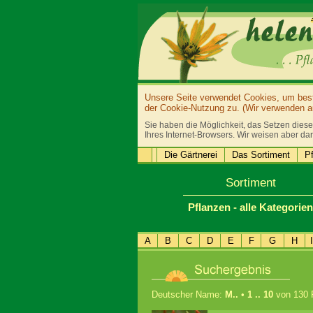
Unsere Seite verwendet Cookies, um bestm
der Cookie-Nutzung zu. (Wir verwenden au
Sie haben die Möglichkeit, das Setzen diese
Ihres Internet-Browsers. Wir weisen aber dar
Die Gärtnerei
Das Sortiment
Pf
Sortiment
Pflanzen - alle Kategorien
A
B
C
D
E
F
G
H
I
Deutscher Name:
M..
•
1 .. 10
von 130 