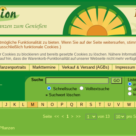
ögliche Funktionalität zu bieten. Wenn Sie auf der Seite weitersurfen, sti
sschließlich funktionale Cookies.)
r Cookies zu blockieren und bereits gesetzte Cookies zu löschen. Nähere Informatio
auf hin, dass die Warenkorb-Funktionalität auf unserer Webseite nicht mehr verfüg
lanzenportraits
Markttermine
Verkauf & Versand (AGBs)
Impressum 
Suche
List
GO
mi
Schnellsuche
Volltextsuche
oh
k
»
Suchwort löschen
J
K
L
M
N
O
P
Q
R
S
T
U
V
W
Seite
<<
<
1
>
>>
von 13
pro S
Pflanzen