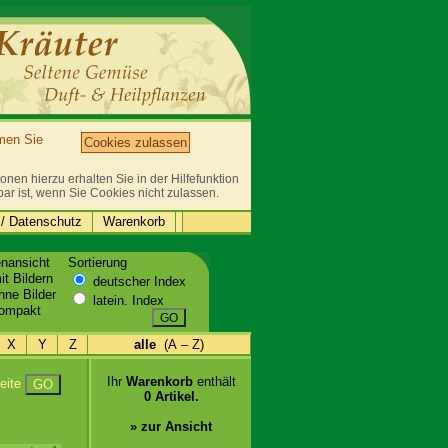
mmen Sie
Cookies zulassen
nen hierzu erhalten Sie in der Hilfefunktion
bar ist, wenn Sie Cookies nicht zulassen.
/ Datenschutz
Warenkorb
enansicht
Sortierung
t Bildern
deutscher Index
ne Bilder
latein. Index
ompakt
GO
X
Y
Z
alle
(A – Z)
Ihr
Warenkorb
enthält
eite
GO
0 Artikel.
» zur Ansicht