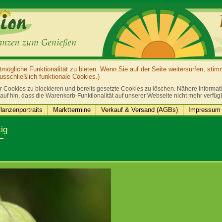
ögliche Funktionalität zu bieten. Wenn Sie auf der Seite weitersurfen, sti
sschließlich funktionale Cookies.)
r Cookies zu blockieren und bereits gesetzte Cookies zu löschen. Nähere Informatio
auf hin, dass die Warenkorb-Funktionalität auf unserer Webseite nicht mehr verfüg
lanzenportraits
Markttermine
Verkauf & Versand (AGBs)
Impressum 
ig