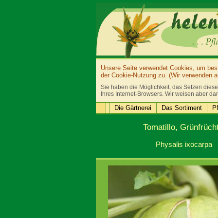
Unsere Seite verwendet Cookies, um bestm
der Cookie-Nutzung zu. (Wir verwenden au
Sie haben die Möglichkeit, das Setzen diese
Ihres Internet-Browsers. Wir weisen aber dar
Die Gärtnerei
Das Sortiment
Pf
Tomatillo, Grünfrücht
Physalis ixocarpa