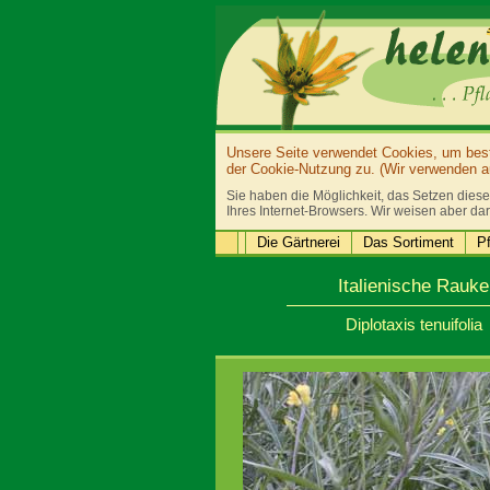
Unsere Seite verwendet Cookies, um bestm
der Cookie-Nutzung zu. (Wir verwenden au
Sie haben die Möglichkeit, das Setzen diese
Ihres Internet-Browsers. Wir weisen aber dar
Die Gärtnerei
Das Sortiment
Pf
Italienische Rauke
Diplotaxis tenuifolia