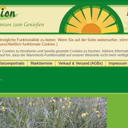
ögliche Funktionalität zu bieten. Wenn Sie auf der Seite weitersurfen, sti
sschließlich funktionale Cookies.)
r Cookies zu blockieren und bereits gesetzte Cookies zu löschen. Nähere Informatio
auf hin, dass die Warenkorb-Funktionalität auf unserer Webseite nicht mehr verfüg
lanzenportraits
Markttermine
Verkauf & Versand (AGBs)
Impressum 