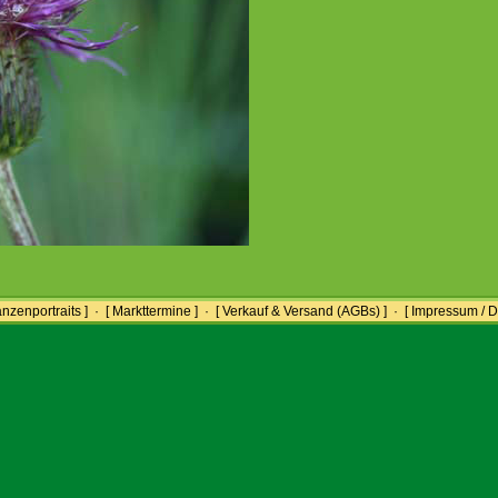
anzenportraits ]
·
[ Markttermine ]
·
[ Verkauf & Versand (AGBs) ]
·
[ Impressum / D