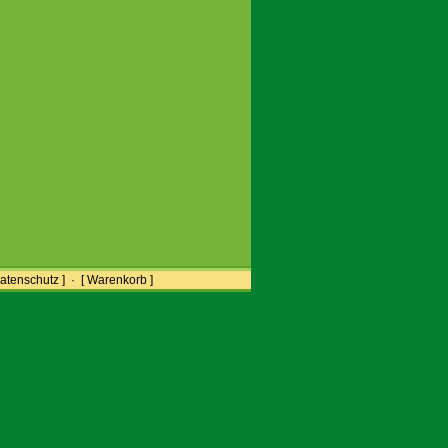
atenschutz ]
·
[ Warenkorb ]