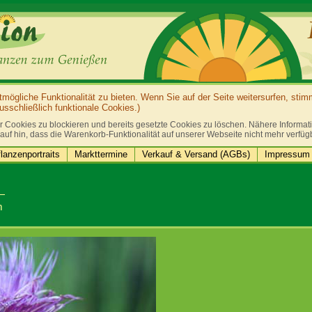
ögliche Funktionalität zu bieten. Wenn Sie auf der Seite weitersurfen, sti
sschließlich funktionale Cookies.)
r Cookies zu blockieren und bereits gesetzte Cookies zu löschen. Nähere Informatio
auf hin, dass die Warenkorb-Funktionalität auf unserer Webseite nicht mehr verfüg
lanzenportraits
Markttermine
Verkauf & Versand (AGBs)
Impressum 
m