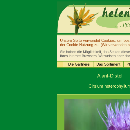
Unsere Seite verwendet Cookies, um bestm
der Cookie-Nutzung zu. (Wir verwenden au
Sie haben die Möglichkeit, das Setzen diese
Ihres Internet-Browsers. Wir weisen aber dar
Die Gärtnerei
Das Sortiment
Pf
Alant-Distel
Cirsium heterophyllu