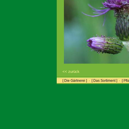
<< zurück
[ Die Gärtnerei ]
·
[ Das Sortiment ]
·
[ Pfl