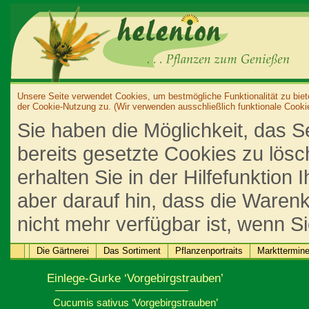
Unsere Seite verwendet Cookies, um bestmögliche Funktionalität zu biet
der Cookie-Nutzung zu. (Wir verwenden ausschließlich funktionale Cooki
Sie haben die Möglichkeit, das S
bereits gesetzte Cookies zu lös
erhalten Sie in der Hilfefunktion
aber darauf hin, dass die Warenk
nicht mehr verfügbar ist, wenn S
Die Gärtnerei
Das Sortiment
Pflanzenportraits
Markttermin
Einlege-Gurke ‘Vorgebirgstrauben’
Cucumis sativus ‘Vorgebirgstrauben’