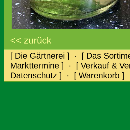
<< zurück
[ Die Gärtnerei ]
·
[ Das Sortime
Markttermine ]
·
[ Verkauf & V
Datenschutz ]
·
[ Warenkorb ]