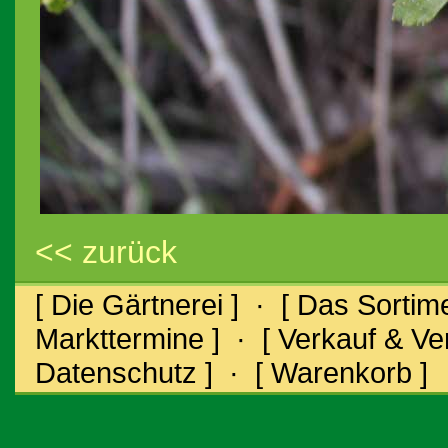
<< zurück
[ Die Gärtnerei ]
·
[ Das Sortime
Markttermine ]
·
[ Verkauf & V
Datenschutz ]
·
[ Warenkorb ]