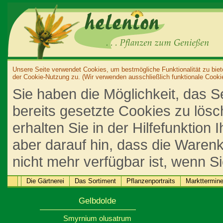
Unsere Seite verwendet Cookies, um bestmögliche Funktionalität zu biet
der Cookie-Nutzung zu. (Wir verwenden ausschließlich funktionale Cooki
Sie haben die Möglichkeit, das S
bereits gesetzte Cookies zu lös
erhalten Sie in der Hilfefunktion
aber darauf hin, dass die Warenk
nicht mehr verfügbar ist, wenn S
Die Gärtnerei
Das Sortiment
Pflanzenportraits
Markttermin
Gelbdolde
Smyrnium olusatrum