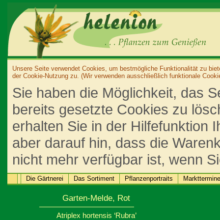
Unsere Seite verwendet Cookies, um bestmögliche Funktionalität zu biet
der Cookie-Nutzung zu. (Wir verwenden ausschließlich funktionale Cooki
Sie haben die Möglichkeit, das S
bereits gesetzte Cookies zu lös
erhalten Sie in der Hilfefunktion
aber darauf hin, dass die Warenk
nicht mehr verfügbar ist, wenn S
Die Gärtnerei
Das Sortiment
Pflanzenportraits
Markttermin
Garten-Melde, Rot
Atriplex hortensis ‘Rubra’