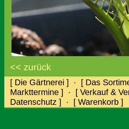
<< zurück
[ Die Gärtnerei ]
·
[ Das Sortime
Markttermine ]
·
[ Verkauf & V
Datenschutz ]
·
[ Warenkorb ]