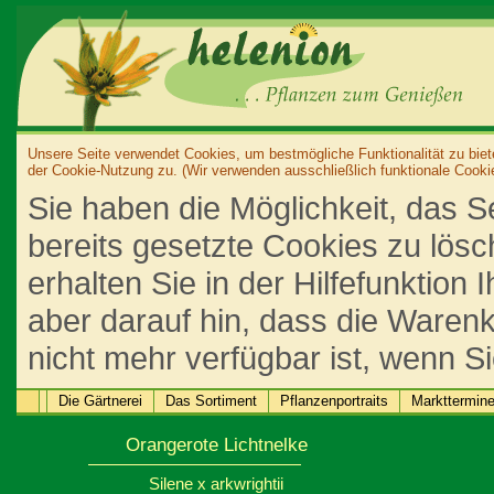
Unsere Seite verwendet Cookies, um bestmögliche Funktionalität zu biet
der Cookie-Nutzung zu. (Wir verwenden ausschließlich funktionale Cooki
Sie haben die Möglichkeit, das S
bereits gesetzte Cookies zu lös
erhalten Sie in der Hilfefunktion
aber darauf hin, dass die Warenk
nicht mehr verfügbar ist, wenn S
Die Gärtnerei
Das Sortiment
Pflanzenportraits
Markttermin
Orangerote Lichtnelke
Silene x arkwrightii