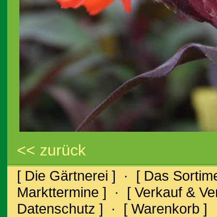
<< zurück
[ Die Gärtnerei ]
·
[ Das Sortime
Markttermine ]
·
[ Verkauf & V
Datenschutz ]
·
[ Warenkorb ]