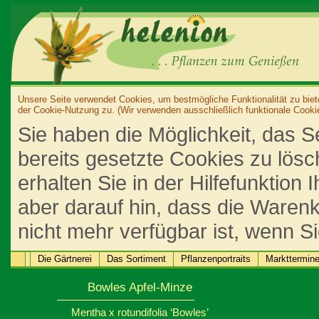
Unsere Seite verwendet Cookies, um bestmögliche Funktionalität zu biet
der Cookie-Nutzung zu. (Wir verwenden ausschließlich funktionale Cooki
Sie haben die Möglichkeit, das S
bereits gesetzte Cookies zu lös
erhalten Sie in der Hilfefunktion
aber darauf hin, dass die Warenk
nicht mehr verfügbar ist, wenn S
Die Gärtnerei
Das Sortiment
Pflanzenportraits
Markttermin
Bowles Apfel-Minze
Mentha x rotundifolia ‘Bowles’