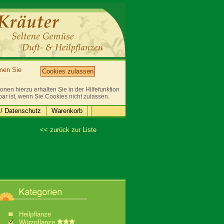
mmen Sie
Cookies zulassen
nen hierzu erhalten Sie in der Hilfefunktion
bar ist, wenn Sie Cookies nicht zulassen.
/ Datenschutz
Warenkorb
<< zurück zur Liste
Heilpflanze
Würzpflanze