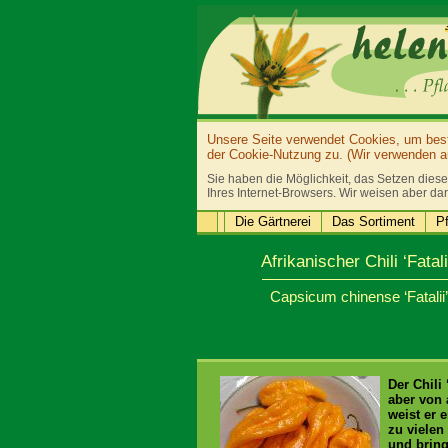
Unsere Seite verwendet Cookies, um bestm
der Cookie-Nutzung zu. (Wir verwenden au
Sie haben die Möglichkeit, das Setzen diese
Ihres Internet-Browsers. Wir weisen aber dar
Die Gärtnerei
Das Sortiment
Pf
Afrikanischer Chili ‘Fatali
Capsicum chinense ‘Fatalii’
Der Chili
aber von 
weist er 
zu vielen
und bring