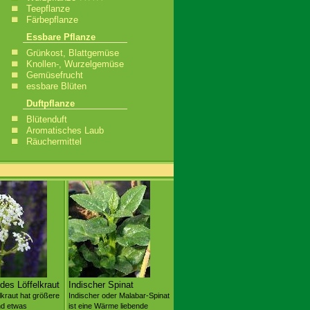
Teepflanze
Färbepflanze
Essbare Pflanze
Grünkost, Blattgemüse
Knollen-, Wurzelgemüse
Gemüsefrucht
essbare Blüten
Duftpflanze
Blütenduft
Aromatisches Laub
Räuchermittel
es Löffelkraut
Indischer Spinat
lkraut hat größere
Indischer oder Malabar-Spinat
nd etwas
ist eine Wärme liebende