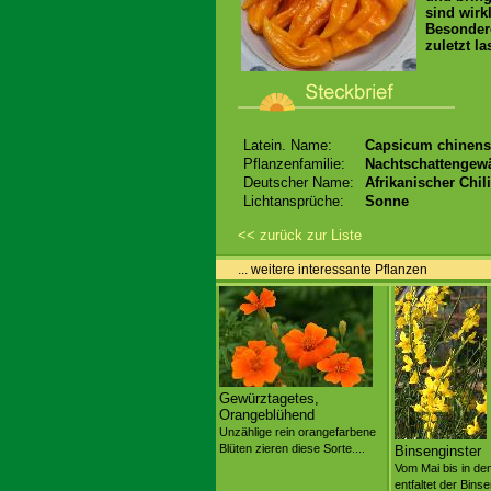
sind wirk
Besondere
zuletzt l
Latein. Name:
Capsicum chinense 
Pflanzenfamilie:
Nachtschattengew
Deutscher Name:
Afrikanischer Chili 
Lichtansprüche:
Sonne
<< zurück zur Liste
... weitere interessante Pflanzen
Gewürztagetes,
Orangeblühend
Unzählige rein orangefarbene
Blüten zieren diese Sorte....
Binsenginster
Vom Mai bis in den
entfaltet der Bins