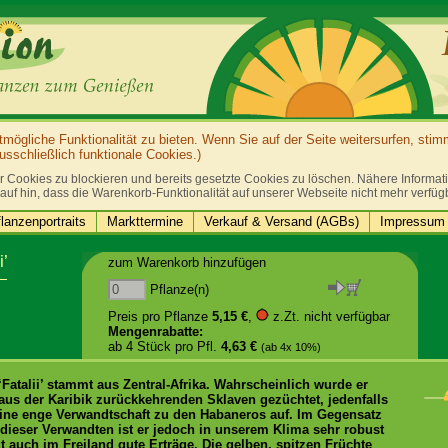
ögliche Funktionalität zu bieten. Wenn Sie auf der Seite weitersurfen, sti
sschließlich funktionale Cookies.)
r Cookies zu blockieren und bereits gesetzte Cookies zu löschen. Nähere Informatio
auf hin, dass die Warenkorb-Funktionalität auf unserer Webseite nicht mehr verfüg
lanzenportraits
Markttermine
Verkauf & Versand (AGBs)
Impressum 
i’
zum Warenkorb hinzufügen
Pflanze(n)
Preis pro Pflanze
5,15 €
,
z.Zt. nicht verfügbar
Mengenrabatte:
ab 4 Stück pro Pfl.
4,63 €
(ab 4x 10%)
 ‘Fatalii’ stammt aus Zentral-Afrika. Wahrscheinlich wurde er
aus der Karibik zurückkehrenden Sklaven gezüchtet, jedenfalls
eine enge Verwandtschaft zu den Habaneros auf. Im Gegensatz
 dieser Verwandten ist er jedoch in unserem Klima sehr robust
t auch im Freiland gute Erträge. Die gelben, spitzen Früchte