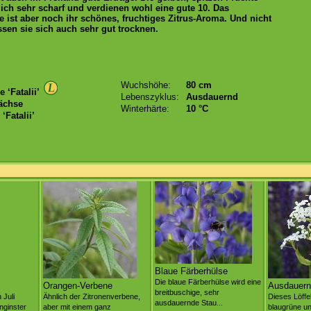
lich sehr scharf und verdienen wohl eine gute 10. Das
 ist aber noch ihr schönes, fruchtiges Zitrus-Aroma. Und nicht
assen sie sich auch sehr gut trocknen.
Wuchshöhe:
80 cm
‘Fatalii’
Lebenszyklus:
Ausdauernd
ächse
Winterhärte:
10 °C
‘Fatalii’
Blaue Färberhülse
Die blaue Färberhülse wird eine
Orangen-Verbene
Ausdauernd
breitbuschige, sehr
 Juli
Ähnlich der Zitronenverbene,
Dieses Löffe
ausdauernde Stau...
enginster
aber mit einem ganz
blaugrüne u