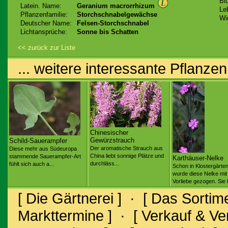
Bl
Latein. Name:
Geranium macrorrhizum
Le
Pflanzenfamilie:
Storchschnabelgewächse
Wi
Deutscher Name:
Felsen-Storchschnabel
Lichtansprüche:
Sonne bis Schatten
<< zurück zur Liste
... weitere interessante Pflanzen
Chinesischer
Gewürzstrauch
Schild-Sauerampfer
Der aromatische Strauch aus
Diese mehr aus Südeuropa
China liebt sonnige Plätze und
stammende Sauerampfer-Art
Karthäuser-Nelke
durchläss...
fühlt sich auch a...
Schon in Klostergärte
wurde diese Nelke mit
Vorliebe gezogen. Sie 
[ Die Gärtnerei ]
·
[ Das Sortime
Markttermine ]
·
[ Verkauf & V