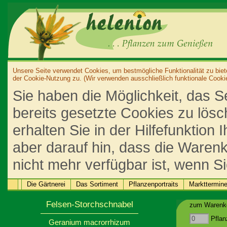
Unsere Seite verwendet Cookies, um bestmögliche Funktionalität zu biet
der Cookie-Nutzung zu. (Wir verwenden ausschließlich funktionale Cooki
Sie haben die Möglichkeit, das S
bereits gesetzte Cookies zu lös
erhalten Sie in der Hilfefunktion
aber darauf hin, dass die Warenk
nicht mehr verfügbar ist, wenn S
Die Gärtnerei
Das Sortiment
Pflanzenportraits
Markttermin
Felsen-Storchschnabel
zum Warenko
Pflan
Geranium macrorrhizum