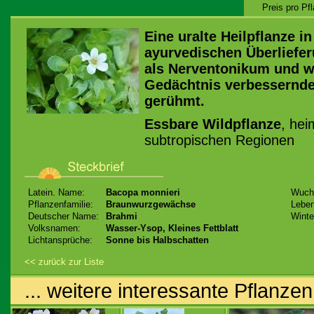
Preis pro Pf
Eine uralte Heilpflanze i
ayurvedischen Überlieferu
als Nerventonikum und wi
Gedächtnis verbessernde
gerühmt.
Essbare Wildpflanze
, hei
subtropischen Regionen
Latein. Name:
Bacopa monnieri
Wuch
Pflanzenfamilie:
Braunwurzgewächse
Leben
Deutscher Name:
Brahmi
Winte
Volksnamen:
Wasser-Ysop, Kleines Fettblatt
Lichtansprüche:
Sonne bis Halbschatten
<< zurück zur Liste
... weitere interessante Pflanzen