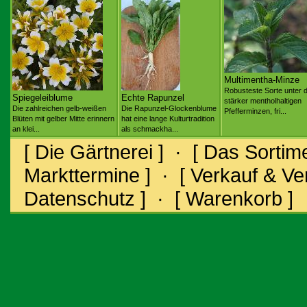
Multimentha-Minze
Robusteste Sorte unter 
Spiegeleiblume
Echte Rapunzel
stärker mentholhaltigen
Die zahlreichen gelb-weißen
Die Rapunzel-Glockenblume
Pfefferminzen, fri...
Blüten mit gelber Mitte erinnern
hat eine lange Kulturtradition
an klei...
als schmackha...
[ Die Gärtnerei ]
·
[ Das Sortime
Markttermine ]
·
[ Verkauf & V
Datenschutz ]
·
[ Warenkorb ]