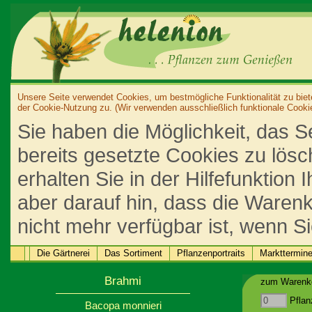
Unsere Seite verwendet Cookies, um bestmögliche Funktionalität zu biet
der Cookie-Nutzung zu. (Wir verwenden ausschließlich funktionale Cooki
Sie haben die Möglichkeit, das S
bereits gesetzte Cookies zu lös
erhalten Sie in der Hilfefunktion
aber darauf hin, dass die Warenk
nicht mehr verfügbar ist, wenn S
Die Gärtnerei
Das Sortiment
Pflanzenportraits
Markttermin
Brahmi
zum Warenko
Pflan
Bacopa monnieri