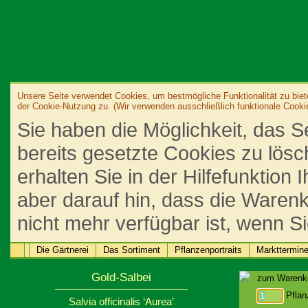
Unsere Seite verwendet Cookies, um bestmögliche Funktionalität zu biet
der Cookie-Nutzung zu. (Wir verwenden ausschließlich funktionale Cooki
Sie haben die Möglichkeit, das S
bereits gesetzte Cookies zu lös
erhalten Sie in der Hilfefunktion
aber darauf hin, dass die Warenk
nicht mehr verfügbar ist, wenn S
Die Gärtnerei
Das Sortiment
Pflanzenportraits
Markttermin
Gold-Salbei
zum Warenko
Pflan
Salvia officinalis ‘Aurea’