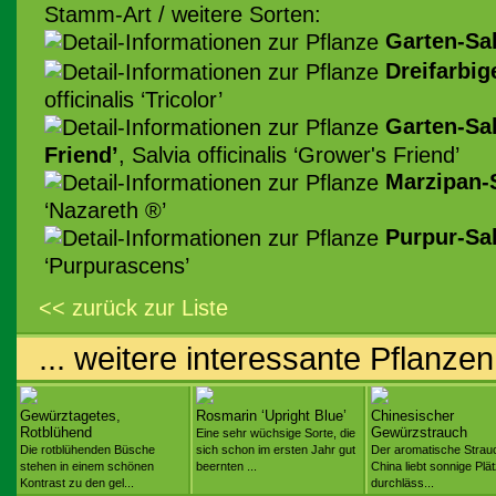
Stamm-Art / weitere Sorten:
Garten-Sa
Dreifarbig
officinalis ‘Tricolor’
Garten-Sal
Friend’
, Salvia officinalis ‘Grower's Friend’
Marzipan-
‘Nazareth ®’
Purpur-Sa
‘Purpurascens’
<< zurück zur Liste
... weitere interessante Pflanzen
Gewürztagetes,
Rosmarin ‘Upright Blue’
Chinesischer
Rotblühend
Gewürzstrauch
Eine sehr wüchsige Sorte, die
Die rotblühenden Büsche
sich schon im ersten Jahr gut
Der aromatische Strau
stehen in einem schönen
beernten ...
China liebt sonnige Plä
Kontrast zu den gel...
durchläss...