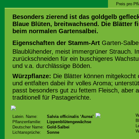
Preis pro Pf
Besonders zierend ist das goldgelb gefleck
Blaue Blüten, breitwachsend. Die Blätter 
beim normalen Gartensalbei.
Eigenschaften der Stamm-Art
Garten-Salbei,
Blaublühender, meist immergrüner Strauch. Im
zurückschneiden für ein buschigeres Wachstum
und v.a. durchlässige Böden.
Würzpflanze:
Die Blätter können mitgekocht
und entfalten dabei ihr volles Aroma; unterstü
passt besonders gut zu fettem Fleisch, aber au
traditionell für Pastagerichte.
W
Latein. Name:
Salvia officinalis ‘Aurea’
B
Pflanzenfamilie:
Lippenblütengewächse
L
Deutscher Name:
Gold-Salbei
W
Lichtansprüche:
Sonne