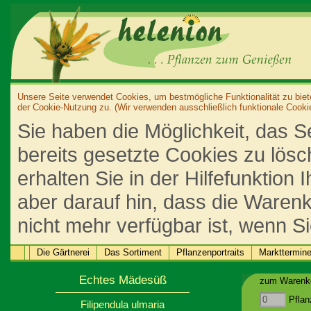
Unsere Seite verwendet Cookies, um bestmögliche Funktionalität zu biet
der Cookie-Nutzung zu. (Wir verwenden ausschließlich funktionale Cooki
Sie haben die Möglichkeit, das S
bereits gesetzte Cookies zu lös
erhalten Sie in der Hilfefunktion
aber darauf hin, dass die Warenk
nicht mehr verfügbar ist, wenn S
Die Gärtnerei
Das Sortiment
Pflanzenportraits
Markttermin
Echtes Mädesüß
zum Warenko
Pflan
Filipendula ulmaria