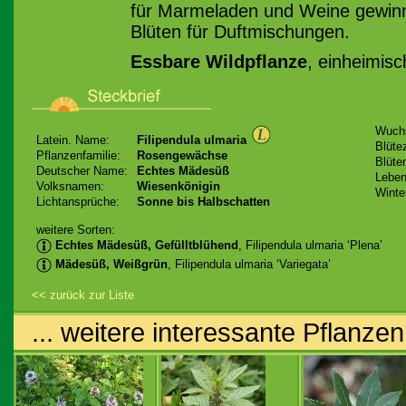
für Marmeladen und Weine gewinn
Blüten für Duftmischungen.
Essbare Wildpflanze
, einheimisc
Wuch
Latein. Name:
Filipendula ulmaria
Blütez
Pflanzenfamilie:
Rosengewächse
Blüte
Deutscher Name:
Echtes Mädesüß
Leben
Volksnamen:
Wiesenkönigin
Winte
Lichtansprüche:
Sonne bis Halbschatten
weitere Sorten:
Echtes Mädesüß, Gefülltblühend
, Filipendula ulmaria ‘Plena’
Mädesüß, Weißgrün
, Filipendula ulmaria ‘Variegata’
<< zurück zur Liste
... weitere interessante Pflanzen