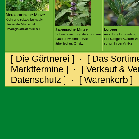
Marokkanische Minze
Klein und relativ kompakt
bleibende Minze mit
unvergleichlich mild-sü...
Japanische Minze
Lorbeer
Schon beim Langstreichen am
Aus den glänzenden,
Laub entweicht so viel
lederartigen Blättern w
ätherisches Öl, d...
schon in der Antike ...
[ Die Gärtnerei ]
·
[ Das Sortime
Markttermine ]
·
[ Verkauf & V
Datenschutz ]
·
[ Warenkorb ]