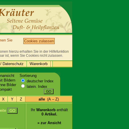
mmen Sie
Cookies zulassen
nen hierzu erhalten Sie in der Hilfefunktion
bar ist, wenn Sie Cookies nicht zulassen.
/ Datenschutz
Warenkorb
enansicht
Sortierung
t Bildern
deutscher Index
ne Bilder
latein. Index
ompakt
GO
X
Y
Z
alle
(A – Z)
Ihr
Warenkorb
enthält
eite
GO
0 Artikel.
» zur Ansicht