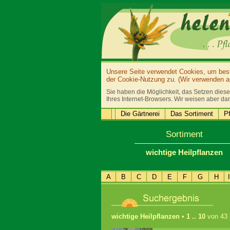
Unsere Seite verwendet Cookies, um bestm
der Cookie-Nutzung zu. (Wir verwenden au
Sie haben die Möglichkeit, das Setzen diese
Ihres Internet-Browsers. Wir weisen aber dar
Die Gärtnerei
Das Sortiment
Pf
Sortiment
wichtige Heilpflanzen
A
B
C
D
E
F
G
H
I
wichtige Heilpflanzen
•
1 .. 10
von 43 