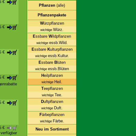
25 €
Pflanzen
(alle)
Pflanzenpakete
W
ürzpflanzen
95 €
Würz.
wichtige
E
ssbare
W
ildpflanzen
essb.Wild.
wichtige
E
ssbare
K
ulturpflanzen
95 €
essb.Kultur.
wichtige
E
ssbare
B
lüten
essb.Blüten
wichtige
H
eilpflanzen
05 €
Heil.
wichtige
enrabatte
T
eepflanzen
Tee.
wichtige
D
uftpflanzen
95 €
Duft.
wichtige
F
ärbepflanzen
Färbe.
wichtige
95 €
Neu im Sortiment
t verfügbar