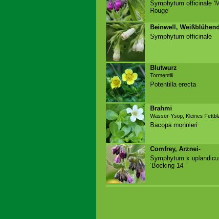
Symphytum officinale ‘M
Rouge’
Beinwell, Weißblühen
Symphytum officinale
Blutwurz
Tormentill
Potentilla erecta
Brahmi
Wasser-Ysop, Kleines Fettbla
Bacopa monnieri
Comfrey, Arznei-
Symphytum x uplandic
‘Bocking 14’