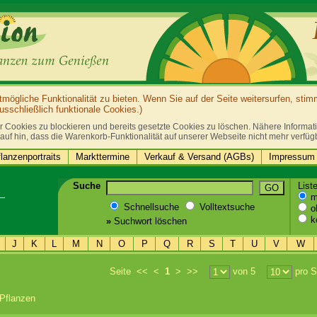
ögliche Funktionalität zu bieten. Wenn Sie auf der Seite weitersurfen, sti
sschließlich funktionale Cookies.)
r Cookies zu blockieren und bereits gesetzte Cookies zu löschen. Nähere Informatio
auf hin, dass die Warenkorb-Funktionalität auf unserer Webseite nicht mehr verfüg
lanzenportraits
Markttermine
Verkauf & Versand (AGBs)
Impressum 
Suche
List
GO
mi
Schnellsuche
Volltextsuche
oh
k
»
Suchwort löschen
J
K
L
M
N
O
P
Q
R
S
T
U
V
W
Seite
<<
<
1
>
>>
von 5
pro S
Pflanzen