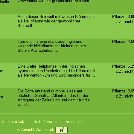
verwendbar wie der gewöhnliche Beinwell....
oulin
d
Auch dieser Beinwell mit weißen Blüten dient
Pflanze 3,
als Heilpflanze wie der gewöhnlicher
z.Zt. nich
Beinwell....
Tormentill is eine stark adstringierend
Pflanze 4,
wirkende Heilpflanze mit kleinen gelben
Blüten. Ausläuferlos. ...
Eine uralte Heilpflanze in der indischen
Pflanze 5,
ayurvedischen Überlieferung. Die Pflanze gilt
tt
z.Zt. nich
als Nerventonikum und wird besonders für ...
Die Sorte entstand durch Auslese auf
Pflanze 3,
höchsten Gehalt an Allantoin, das für die
z.Zt. nich
um
Anregung der Zellteilung und damit für die
wund-...
<<
<
zurück
. . Seite 1 von 5 . .
vor
>
>>
>> Ansicht Warenkorb