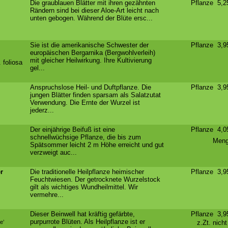
Die graublauen Blätter mit ihren gezähnten
Pflanze 5,
Rändern sind bei dieser Aloe-Art leicht nach
unten gebogen. Während der Blüte ersc...
Sie ist die amerikanische Schwester der
Pflanze 3,
europäischen Bergarnika (Bergwohlverleih)
mit gleicher Heilwirkung. Ihre Kultivierung
 foliosa
gel...
Anspruchslose Heil- und Duftpflanze. Die
Pflanze 3,
jungen Blätter finden sparsam als Salatzutat
Verwendung. Die Ernte der Wurzel ist
jederz...
Der einjährige Beifuß ist eine
Pflanze 4,
schnellwüchsige Pflanze, die bis zum
Meng
Spätsommer leicht 2 m Höhe erreicht und gut
verzweigt auc...
r
Die traditionelle Heilpflanze heimischer
Pflanze 3,
Feuchtwiesen. Der getrocknete Wurzelstock
gilt als wichtiges Wundheilmittel. Wir
vermehre...
Dieser Beinwell hat kräftig gefärbte,
Pflanze 3,
purpurrote Blüten. Als Heilpflanze ist er
e’
z.Zt. nich