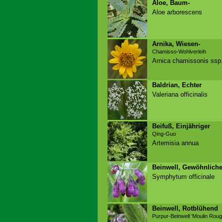
Aloe, Baum-
Aloe arborescens
Arnika, Wiesen-
Chamisso-Wohlverleih
Arnica chamissonis ssp.
Baldrian, Echter
Valeriana officinalis
Beifuß, Einjähriger
Qing-Guo
Artemisia annua
Beinwell, Gewöhnliche
Symphytum officinale
Beinwell, Rotblühend
Purpur-Beinwell ‘Moulin Roug