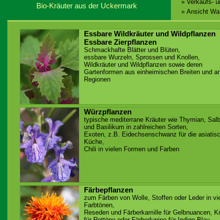
» Verkaufs- 
Bio-Kräuter aus der Uckermark
» Ansicht Wa
Essbare Wildkräuter und Wildpflanzen
Essbare Zierpflanzen
Schmackhafte Blätter und Blüten,
essbare Wurzeln, Sprossen und Knollen,
Wildkräuter und Wildpflanzen sowie deren
Gartenformen aus einheimischen Breiten und a
Regionen
Würzpflanzen
typische mediterrane Kräuter wie Thymian, Salb
und Basilikum in zahlreichen Sorten,
Exoten, z.B. Eidechsenschwanz für die asiatis
Küche,
Chili in vielen Formen und Farben
Färbepflanzen
zum Färben von Wolle, Stoffen oder Leder in vi
Farbtönen,
Reseden und Färberkamille für Gelbnuancen, K
für Rottöne oder Färberlupine für Indigo-Blau