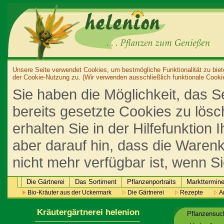
Unsere Seite verwendet Cookies, um bestmögliche Funktionalität zu biet
der Cookie-Nutzung zu. (Wir verwenden ausschließlich funktionale Cooki
Sie haben die Möglichkeit, das S
bereits gesetzte Cookies zu lös
erhalten Sie in der Hilfefunktion
aber darauf hin, dass die Warenk
nicht mehr verfügbar ist, wenn S
Die Gärtnerei
Das Sortiment
Pflanzenportraits
Markttermin
Bio-Kräuter aus der Uckermark
Die Gärtnerei
Rezepte
An
Kräutergärtnerei helenion
Pflanzensu