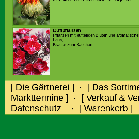
Duftpflanzen
Pflanzen mit duftenden Blüten und aromatisch
Laub,
Kräuter zum Räuchern
[ Die Gärtnerei ]
·
[ Das Sortime
Markttermine ]
·
[ Verkauf & V
Datenschutz ]
·
[ Warenkorb ]